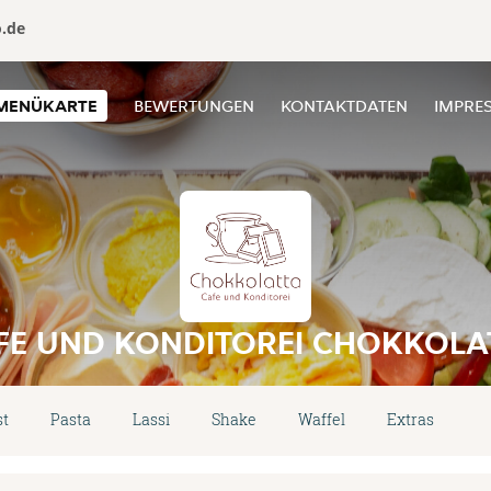
o.de
MENÜKARTE
BEWERTUNGEN
KONTAKTDATEN
IMPRE
FE UND KONDITOREI CHOKKOLA
st
Pasta
Lassi
Shake
Waffel
Extras
Al