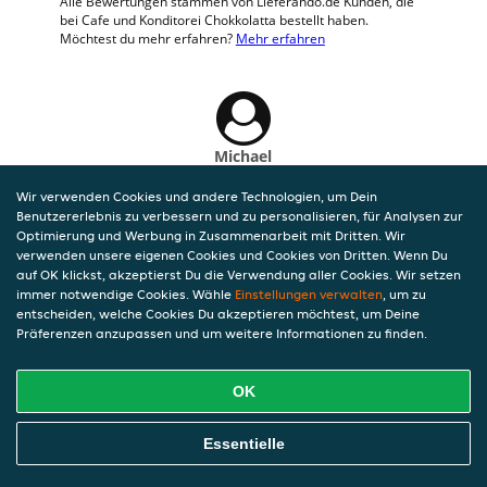
Alle Bewertungen stammen von Lieferando.de Kunden, die
bei Cafe und Konditorei Chokkolatta bestellt haben.
Möchtest du mehr erfahren?
Mehr erfahren
Michael
2 Aug 2026 um 11:14
Wir verwenden Cookies und andere Technologien, um Dein
Sehr gut, sehr lecker, sehr empfehlenswert
Benutzererlebnis zu verbessern und zu personalisieren, für Analysen zur
Optimierung und Werbung in Zusammenarbeit mit Dritten. Wir
verwenden unsere eigenen Cookies und Cookies von Dritten. Wenn Du
auf OK klickst, akzeptierst Du die Verwendung aller Cookies. Wir setzen
immer notwendige Cookies. Wähle
Einstellungen verwalten
, um zu
entscheiden, welche Cookies Du akzeptieren möchtest, um Deine
Präferenzen anzupassen und um weitere Informationen zu finden.
OK
Essentielle